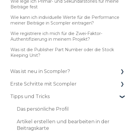
Wie lege ich Primär- und Sekundärstories für meine
Beiträge fest
Wie kann ich individuelle Werte für die Performance
meiner Beiträge in Scompler eintragen?
Wie registriere ich mich für die Zwei-Faktor-
Authentifizierung in meinem Projekt?
Was ist die Publisher Part Number oder die Stock
Keeping Unit?
Was ist neu in Scompler?
Erste Schritte mit Scompler
Updates 2025
Tipps und Tricks
Updates 2024
Einrichtung Ihres Projekts
Updates 2023
So pflegen Sie Ihre Strategie ein
Das persönliche Profil
Updates 2022
Veröffentlichen Sie Ihre ersten Artikel
Artikel erstellen und bearbeiten in der
Beitragskarte