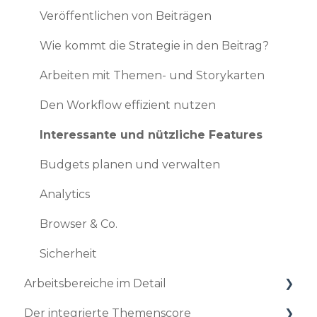
Updates 2021
Nutzer verwalten
Veröffentlichen von Beiträgen
Updates 2020
Profileinstellungen
Wie kommt die Strategie in den Beitrag?
Updates 2019
Arbeiten mit Themen- und Storykarten
Den Workflow effizient nutzen
Interessante und nützliche Features
Budgets planen und verwalten
Analytics
Browser & Co.
Sicherheit
Arbeitsbereiche im Detail
Der integrierte Themenscore
Den Workflow richtig nutzen