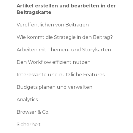
Updates 2022
Veröffentlichen Sie Ihre ersten Artikel
Artikel erstellen und bearbeiten in der
Beitragskarte
Updates 2021
Nutzer verwalten
Veröffentlichen von Beiträgen
Updates 2020
Profileinstellungen
Wie kommt die Strategie in den Beitrag?
Updates 2019
Arbeiten mit Themen- und Storykarten
Den Workflow effizient nutzen
Interessante und nützliche Features
Budgets planen und verwalten
Analytics
Browser & Co.
Sicherheit