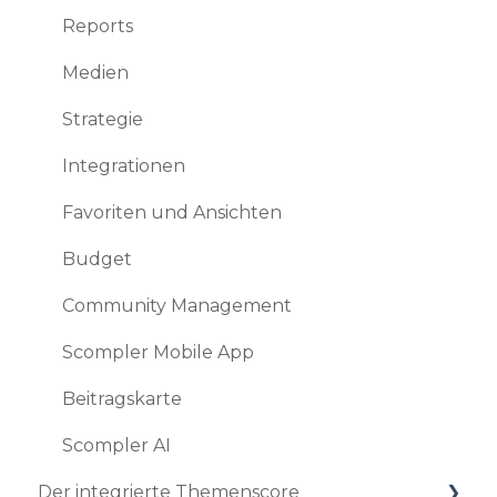
Interessante und nützliche Features
Reports
Budgets planen und verwalten
Medien
Analytics
Strategie
Browser & Co.
Integrationen
Sicherheit
Favoriten und Ansichten
Budget
Community Management
Scompler Mobile App
Beitragskarte
Scompler AI
Der integrierte Themenscore